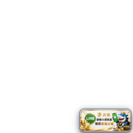
i88分類
i88合法嗎
i88娛樂城ptt
i88娛樂城安全嗎
i88娛樂城評價
i88是什麼
其他操作
登入
訂閱網站內容的資訊提供
訂閱留言的資訊提供
WordPress.org 台灣繁體中文