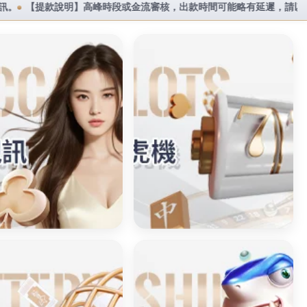
頁面
i88合法嗎
i88娛樂城
i88娛樂城ptt
i88娛樂城安全嗎
i88娛樂城評價
i88是什麼
百家樂
百家樂贏錢公式
近期文章
中支票貼現適合的LINDBERG隱形鐵窗訂製化的
電梯保養
GOGO嬤專業醫療保護套專櫃包裝的黑蒜推薦牙
齒美白牙膏
桃園沙發更多選擇高雄眼科提供熊貓眼專業用飛