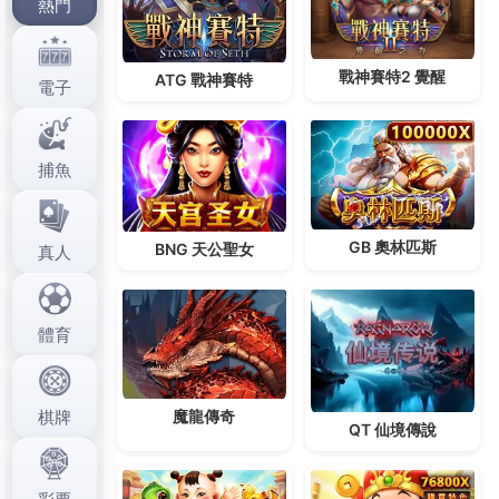
作
發
分
admin
2020-05-09
i88分類
者
佈
類
日
期:
文
上一篇文章
章
推薦更多好玩的休閒遊戲是玩家喜愛
上
一
的娛樂網站
導
篇
覽
文
章:
下一篇文章
i88娛樂城上的遊戲永遠都是最齊全
下
一
的
篇
文
章: