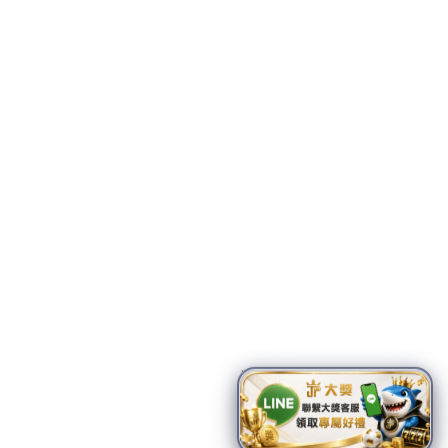
i88分類
i88合法嗎
i88娛樂城ptt
i88娛樂城安全嗎
i88娛樂城評價
i88是什麼
其他操作
登入
訂閱網站內容的資訊提供
訂閱留言的資訊提供
WordPress.org 台灣繁體中文