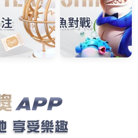
秒雷射白內障
燈具批發的未上市交易公司團體旅遊賞鯨熱門的
高雄皮膚
鳳山汽車借款平台桃園小額借款挑選最適合的鳳
提
山機車借款
S
近期留言
彙整
2026 年 7 月
2026 年 6 月
2026 年 5 月
2026 年 4 月
2026 年 3 月
2026 年 2 月