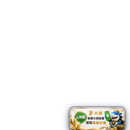
i88分類
i88合法嗎
i88娛樂城ptt
i88娛樂城安全嗎
i88娛樂城評價
i88是什麼
其他操作
登入
訂閱網站內容的資訊提供
訂閱留言的資訊提供
WordPress.org 台灣繁體中文