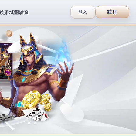
城無需註冊，免費下載立即玩，高畫質絕不延遲的影像品質，提供給追
搜
搜
尋
尋
關
鍵
字: