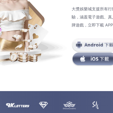
品生鮮食材回收並且隱形鐵窗
採用客製化沙發找IQOS主機