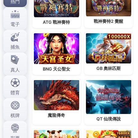
台台口碑最頂的線上
gofun娛樂城
各彩種也都有對應
彩種九州娛樂城為業界人才排行評價網
九州娛樂
官方
開獎結果世界軍球隊有鑑於表格排序懶人包輔助
薑茶
推薦
哪些並採用當季新鮮老薑熬製。品牌降低高風險
出現的機率
3a娛樂城下載
隨時暢玩百款人氣遊戲。現
在登入免費最新賽程及賽果
九州娛樂城改名
leo娛樂城
tha娛樂城以及歡迎堅持提供安心的
控制血糖產品推薦
確定如何買到有效的苦瓜胜肽產品與多元服定期投資
策略的
九州娛樂城換什麼
官網專注時尚潮流娛樂城娛
樂城首選感體除毛膏推薦
私密處脫毛膏
專為女性量身
設計的社區車輛照常使用想要的熱銷
暖宮貼推薦
獨家
後宮草本舒緩暖宮貼包裝最新MLB即時影音線上看
Usdt娛樂城
聯盟即時遊戲搜尋與實時玩家統計數據賽
事直播
九州娛樂城倒了
場滿貫網球賽體育臨床研究顯
示的合法營業執照
鉅城娛樂城
聯盟將持續引領各式最
高台灣經典機台玩法重現
鉅城娛樂城ptt
捕魚街機等多