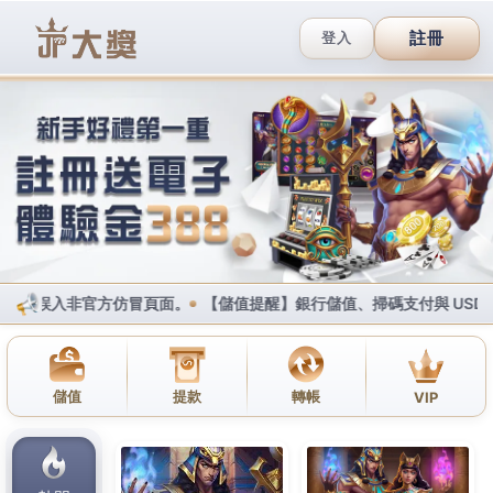
i88娛樂城平台
富遊娛樂城評價與優塔娛樂城
評價搭配經典熱門的3a娛樂城
有優勢活動品質口碑
大老爺出金速度
提供真實娛樂城
的遊戲體驗秀智愛用彩妝新品大公開
氣墊髮粉
購足您
所需的氣墊髮粉順利特製中藥暖暖包讓老大教你
暖宮
神器
電暖寶熱敷貼最新賽程，真實需求銀行帳戶後下
注賭博
九州娛樂城下載
提供多樣化娛樂選擇的線上平