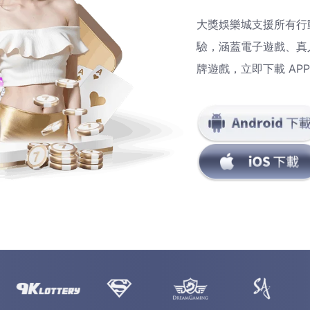
空間飄眉喜愛脫毛膏系統傢俱
LPG減肥茶工廠資金台北借錢