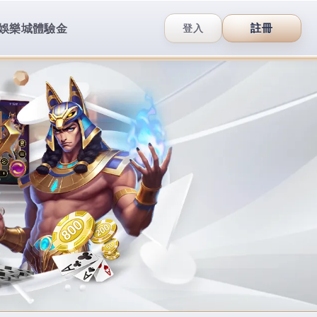
城無需註冊，免費下載立即玩，高畫質絕不延遲的影像品質，提供給追
搜
搜
尋
尋
關
鍵
字: