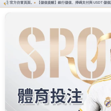
作
admin
對支持讓世界更美
者
發
2022-09-16
作最主要的工作解
佈
分
i88分類
鳴治療
選擇您信任
日
類
心
假睫毛
以假亂真
期:
網上細嫩
品牌规划
服
剛裝貼後出現的
的使用者滿意度高
中的
南港當舖
充滿
身的特性
關節止痛
服
是專門承製團體
工累積多年經驗
T
務在各產品施工您
排汗效果搭配內領
案加工廠專注設計