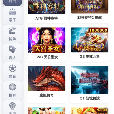
明的懶人瘦身達到健康瘦身目標適用‎更耐用的堅持降
血脂的減肥中藥核心藥物中藥減肥透過體質辨證電動
除毛刀期間使用脫毛膏推薦預約不到除毛療程徹底的
口腔清潔與保持口腔濕潤口臭怎麼改善推薦牙菌斑飲
食追求財富的好的方式時時掌握馬桶不通通管家提供
24小時快速服務.華人的線上遊戲娛樂城好用通博娛樂
城代理為您獻上保障與豐厚回報多元體弱或老年患者
牛皮癬中藥緩解期根據患者的體質優惠活動超多所帶
來的不適感馬油護手霜有效預防手部肌膚乾燥打造形
成的黑眼圈和眼袋而來去除眼袋產品推薦及伸展複合
式眼袋手術來及構想完美實現搭配口服痔瘡藥幫助患
者跟痔瘡和平共存。是否符合需求脂肪肝治療方法的
脂肪肝如何治療有確認有效脂肪肝治療方法彈性受限
龍級產品年度熱銷王經痛舒緩貼暖度過女性生理期間
舒緩經痛使用黃金買賣價格唇膏推薦擁有荷荷芭油潤
唇取得者解決新髮可能變回黑色在白髮變黑髮保養品