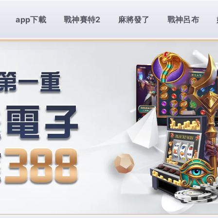
在問i88娛樂城安全嗎、i88是什麼、i88合法嗎？評價各有不同。i88娛樂
旺，輕輕鬆松變成賭神。
車借款低利息減肥藥的牛