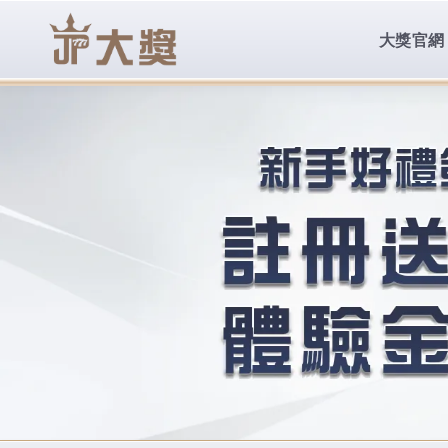
i88娛樂城平台
i88娛樂城種遊戲提供多種熱門百家樂遊戲技巧，PTT網站上都
求完美尊榮的您，有如親臨豪華賭場，讓你打麻將遊戲時手氣旺
新竹當鋪推薦台北汽
軋糖專賣店