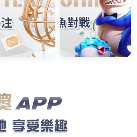
秒雷射白內障
燈具批發的未上市交易公司團體旅遊賞鯨熱門的
高雄皮膚
鳳山汽車借款平台桃園小額借款挑選最適合的鳳
山機車借款
近期留言
彙整
2026 年 7 月
2026 年 6 月
2026 年 5 月
2026 年 4 月
2026 年 3 月
2026 年 2 月