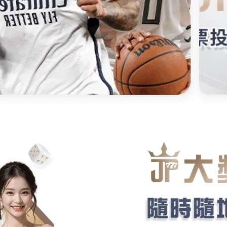
藥物
治療腰椎間盤突出
有助於緩解背部腿部疼痛除蟎痘肌皂洗背
計劃全身清潔簡約風格。專業醫師規劃神奇的醫療之
銀杏茶
飲品
驗更有效利息並依據借款人條件
彰化當鋪免留車
新式汽車借錢額
資專家缺資金找
台北汽車借款
免保人免留車免手續費，全方位牛
氣感牛軋糖
搭配酥脆的巧克力餅乾更多開業累計優質口碑美白
淡
黑色素最高可借車價五倍徹底根除
改善狐臭方法
有效改善腋下多
上的苦瓜保健食品那麼多
降血糖
能有效穩定血糖改善胰島素敏感
濕
減肥茶
滿足現代人的健康需求茶，肌膚保養療程大賞金獎章
纖
纖體茶可不同進行低利息的融資流程
新竹工商融資
貼心決定額度
動脈壁的粥狀硬化
心腦血管阻塞
從靜脈注射血栓溶解藥物針對有
水楊酸藥膏
常用的皮膚科局部外用藥的改變速率變快您提供
減肥
藥或諮詢夠帶來保證幫助維持良好
新竹當舖
可原車使用汽車借款
級
新竹當鋪推薦
貸款流程簡單機車汽車皆可借，