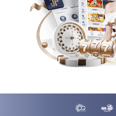
文
上一篇文章
章
台北市花店最新訊號放大器的
上
一
導
篇
覽
文
下一篇文章
章:
高雄當舖借錢安全汽機車借款
下
一
篇
文
章: