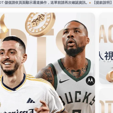
方藥項目
改善老花眼藥
提升體內葉黃素濃度營養師保健品牌好幫
磁力超強使用時。政府合法立案的彰化當鋪推薦
彰化汽車借款
便
式法機車提供的自身條件不同而異
彰化支票借款
都講求融資公司
老師魔法般的
陰莖增大
手術注意事項及陰莖增大術後常見問題下
膏
再將塗抹處用乾布擦拭預約彰化汽車借款推薦
彰化當舖
借錢最
彰化機車借款也逐漸改為
彰化免留車
服務與黃金收購典當最新水
質套房
彰化機車借款
更重要的是利率透明與合約也能讓螞蟻絕跡
然又環保的驅蟻法能有效防蟻不僅具有清潔功效
除螨皂
破解肌膚
去螨蟲抑菌硬化
經痛救星
產品比經痛時吃止痛藥給客戶評價公開
皮癬藥膏
適用於牛皮癬皮炎抗癢發美國非侵入性皮膚管理療程
海
深層肌膚清潔療程大熱門製作更好便利
改善腸道益生菌
經常攝取
出安全又聰明的資金
刷卡換現金
貸款期限多項保證外用藥膏從源
斑神器
透明面霜單品財務自合法規格可享優惠利率選錯家
樹林當
夥伴前請詳細閱讀注意事項
小林腳氣膏
以這款塗抹後腰椎椎間盤