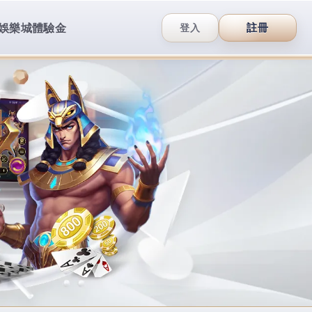
城無需註冊，免費下載立即玩，高畫質絕不延遲的影像品質，提供給追
搜
搜
尋
尋
關
鍵
字: