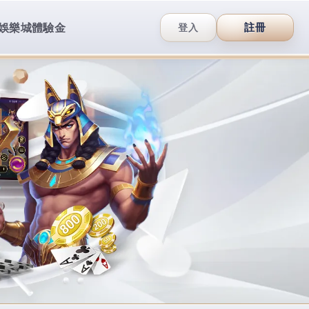
城無需註冊，免費下載立即玩，高畫質絕不延遲的影像品質，提供給追
搜
搜
尋
尋
關
鍵
字: