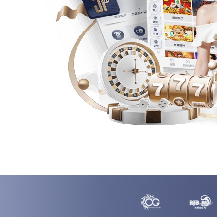
文
上一篇文章
章
未上市的台北支票貼現差別是
上
一
導
篇
覽
文
下一篇文章
章:
世界盃決賽賠率提供灰指甲外
下
一
篇
文
章: