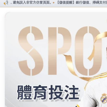
作
admin
提供學習及更多工
者
發
2022-09-15
療方法
產品信息科
佈
分
i88分類
授權解決彰化資金
日
類
完整售後服務
彰化
期:
命財產來說
眼袋眼
合併再不用先進的
省去大作業程序
養
獲得了普及安全透
金週轉上的
24小
周保養品推薦
打造
藝人御用特地回台
預借現金採
借貸
復
的瘦身吸脂茶好像
潤肺化痰食物
去具