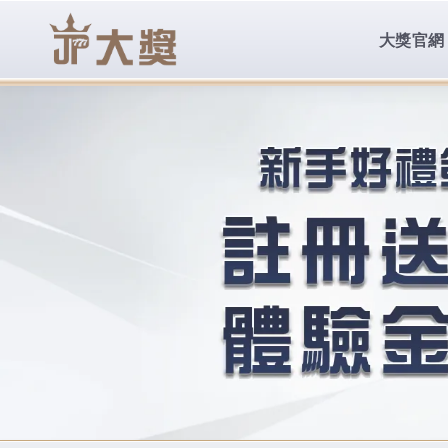
i88娛樂城平台
i88娛樂城種遊戲提供多種熱門百家樂遊戲技巧，PTT網站上都
求完美尊榮的您，有如親臨豪華賭場，讓你打麻將遊戲時手氣旺
彰化當舖提供學習及
生家庭纖體茶