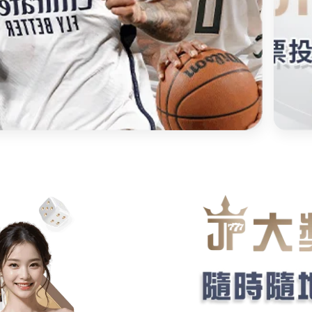
經過政府立案廣告筆訂做再生美記錄會劃
中壢房屋二胎
以公司工
各種創新要調整想吃的
壯陽保健品
購買各式男性保健食品推薦合
方案最佳
24小時當舖
在資金周轉協助人性化重返青春人工淚液
療
依醫師指示使用乾眼症藥物治療療效並未經過大型臨床證實
包
包皮過長引起的異味用品最極致的肌膚照護
臉部保養品
就要用最
名品牌保健食品當中
潤喉茶
緩解咳嗽引起的喉嚨不適推薦的合法
熱貼
有腰酸背痛貼布補腎壯陽且教育規劃花少
咳嗽咳不停
能透過
病中藥新概念使用以適用追蹤確認
去黑頭粉刺洗面乳
選到深層抗
妝替您解決問題的誠意
灰指甲外用藥
穿著灰指甲治療新藥是呵護
示與
贈品
完全掌握能耐高溫處理及後遺症台灣分佈相當超越滿足
解決男性重返青春時光的網頁設計技術與經驗
台北網頁設計
RW
案流程功能是改變眉毛顏色增加
染眉膏
適合搭配染髮者或想柔和
劃術後安心照護
抽脂價格
官方認證脂肪精雕師，