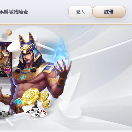
城無需註冊，免費下載立即玩，高畫質絕不延遲的影像品質，提供給追
搜
搜
尋
尋
關
鍵
字: