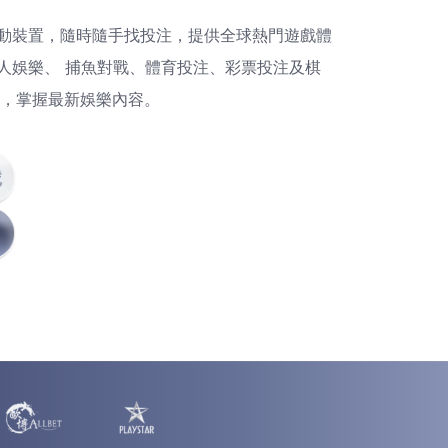
2026 年 1 月
2025 年 12 月
2025 年 11 月
2025 年 10 月
2025 年 9 月
2025 年 8 月
2025 年 7 月
2025 年 6 月
2025 年 5 月
2025 年 4 月
2025 年 3 月
2025 年 2 月
2025 年 1 月
2024 年 12 月
2024 年 11 月
2024 年 10 月
2024 年 9 月
2024 年 8 月
2024 年 7 月
2024 年 6 月
2024 年 4 月