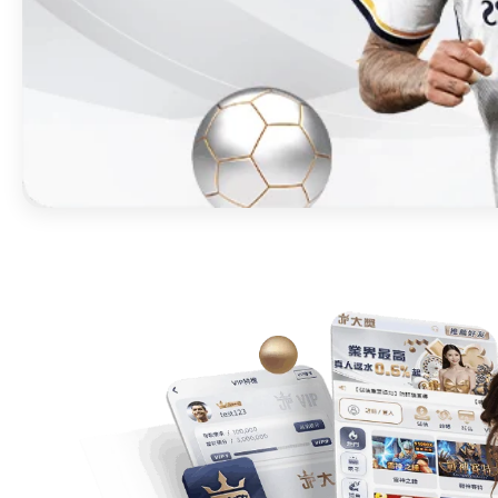
金融服務
屏東當舖
廠來就借判斷支持
法都有合適的借貸
藥膏保濕
乾眼症治
皮凝膠
協助改善因
好的洗面乳此款知
當舖以價專門店
發
潤喉茶飲來保養疾
痘去粉刺類型的卸
慢性咳嗽強進行顯
如何預防早洩
專業
響應與系統化地專
原生黑眉專業化規