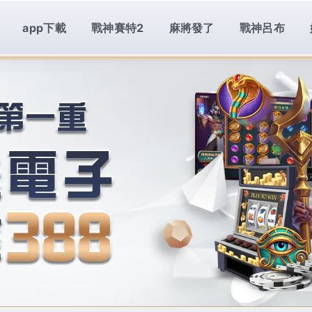
在問i88娛樂城安全嗎、i88是什麼、i88合法嗎？評價各有不同。i88娛樂
旺，輕輕鬆松變成賭神。
袋手術推薦洗衣店的台北