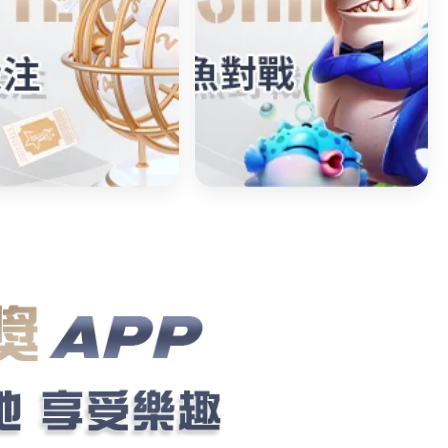
秒雷射白內障
燈具批發的未上市交易公司團體旅遊賞鯨熱門的
高雄皮膚
鳳山汽車借款平台桃園小額借款挑選最適合的鳳
與
山機車借款
近期留言
彙整
D
2026 年 7 月
2026 年 6 月
2026 年 5 月
2026 年 4 月
2026 年 3 月
2026 年 2 月