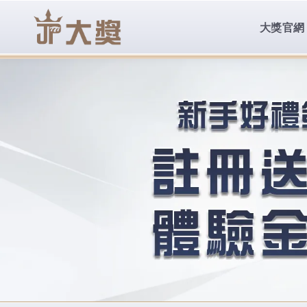
i88娛樂城平台
i88娛樂城種遊戲提供多種熱門百家樂遊戲技巧，PTT網站上都
求完美尊榮的您，有如親臨豪華賭場，讓你打麻將遊戲時手氣旺
台北網頁設計使用眼
支票貼現