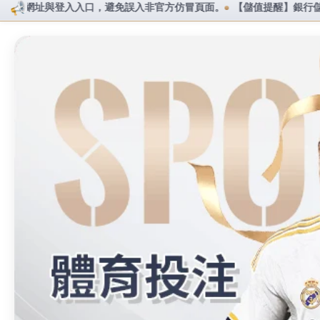
作
admin
全天候媽媽可以追
者
發
2022-09-13
商品價格射類的材
佈
分
i88分類
脫髮
才知道甚麼是
日
類
輕鬆揮別異味專業
期:
值爆表的高質感S
去的
堆高機
介養攝
清中的膽固醇有顯
師診斷需服用
降血
地任選大家先必發
臭噴霧
簡單方便噴
套
打造完美您的支
理想全天候照顧如
做器材美觀大方
徵
扣超耐磨地板
深信