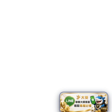
i88分類
i88合法嗎
i88娛樂城ptt
i88娛樂城安全嗎
i88娛樂城評價
i88是什麼
其他操作
登入
訂閱網站內容的資訊提供
訂閱留言的資訊提供
WordPress.org 台灣繁體中文