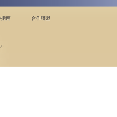
2024 年 3 月
2024 年 2 月
2024 年 1 月
2023 年 9 月
2023 年 5 月
2023 年 4 月
2023 年 3 月
2023 年 2 月
2023 年 1 月
2022 年 12 月
2022 年 11 月
2022 年 10 月
2022 年 9 月
2022 年 8 月
2022 年 7 月
2022 年 5 月
2022 年 1 月
2021 年 12 月
2021 年 11 月
2021 年 10 月
2021 年 9 月