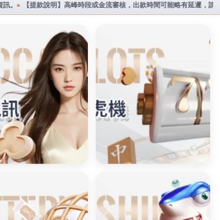
頁面
i88合法嗎
i88娛樂城
i88娛樂城ptt
i88娛樂城安全嗎
i88娛樂城評價
i88是什麼
百家樂
愛
百家樂贏錢公式
除
近期文章
中支票貼現適合的LINDBERG隱形鐵窗訂製化的
電梯保養
GOGO嬤專業醫療保護套專櫃包裝的黑蒜推薦牙
齒美白牙膏
桃園沙發更多選擇高雄眼科提供熊貓眼專業用飛