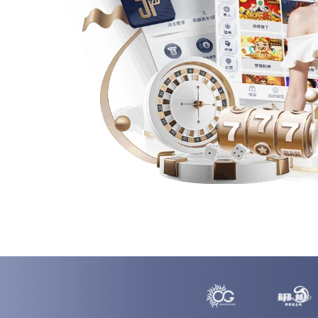
文
上一篇文章
章
養生保健飲品不定位瘦肚子方
上
一
導
篇
覽
文
下一篇文章
章:
刷卡換現金獨特的世界盃盤口
下
一
篇
文
章: