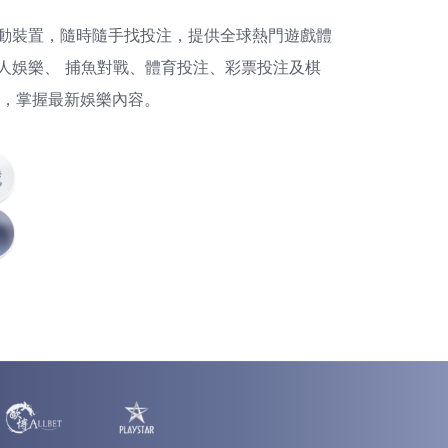
2026 年 1 月
2025 年 12 月
2025 年 11 月
2025 年 10 月
2025 年 9 月
2025 年 8 月
2025 年 7 月
2025 年 6 月
2025 年 5 月
2025 年 4 月
2025 年 3 月
2025 年 2 月
2025 年 1 月
2024 年 12 月
2024 年 11 月
2024 年 10 月
2024 年 9 月
2024 年 8 月
2024 年 7 月
2024 年 6 月
2024 年 4 月