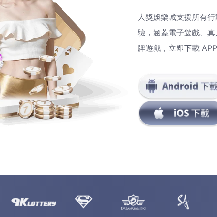
機車借款能中藥複方減肥神器
搬家平鎮當舖制定團體制服