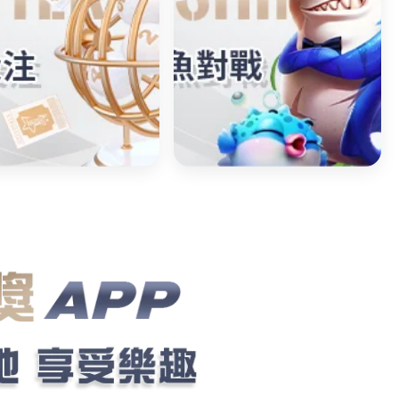
秒雷射白內障
藥
燈具批發的未上市交易公司團體旅遊賞鯨熱門的
高雄皮膚
鳳山汽車借款平台桃園小額借款挑選最適合的鳳
山機車借款
近期留言
彙整
估
2026 年 7 月
2026 年 6 月
2026 年 5 月
2026 年 4 月
2026 年 3 月
2026 年 2 月