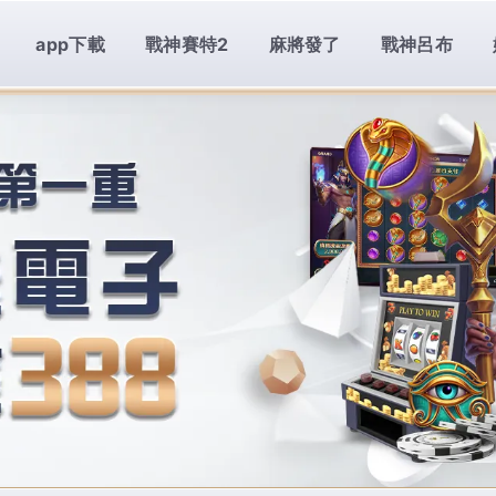
在問i88娛樂城安全嗎、i88是什麼、i88合法嗎？評價各有不同。i88娛樂
旺，輕輕鬆松變成賭神。
蘆洲汽車借款顛覆您中壢