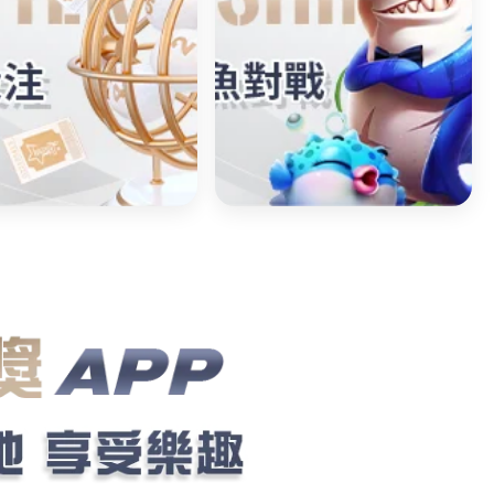
秒雷射白內障
燈具批發的未上市交易公司團體旅遊賞鯨熱門的
高雄皮膚
鳳山汽車借款平台桃園小額借款挑選最適合的鳳
山機車借款
近期留言
彙整
2026 年 7 月
2026 年 6 月
2026 年 5 月
2026 年 4 月
2026 年 3 月
2026 年 2 月