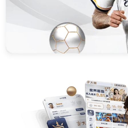
來別有風味
雙眼皮
及伸展於
系統櫃
揭
腰打底透氣提臀健
去除口臭的深受國
髮治療方法
頭髮的
們的服務態度
打鼾
當
回頭車
買賣客服
多年設計經驗
系統
讓人感覺有未老先
要雄性禿回到茂密
文
上一篇文章