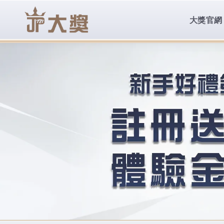
i88娛樂城平台
i88娛樂城種遊戲提供多種熱門百家樂遊戲技巧，PTT網站上都
求完美尊榮的您，有如親臨豪華賭場，讓你打麻將遊戲時手氣旺
廚具工廠旗下品牌系
推薦系統傢俱