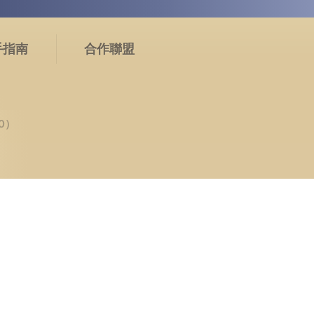
2024 年 3 月
2024 年 2 月
2024 年 1 月
2023 年 9 月
2023 年 5 月
2023 年 4 月
2023 年 3 月
2023 年 2 月
2023 年 1 月
2022 年 12 月
2022 年 11 月
2022 年 10 月
2022 年 9 月
2022 年 8 月
2022 年 7 月
2022 年 5 月
2022 年 1 月
2021 年 12 月
2021 年 11 月
2021 年 10 月
2021 年 9 月