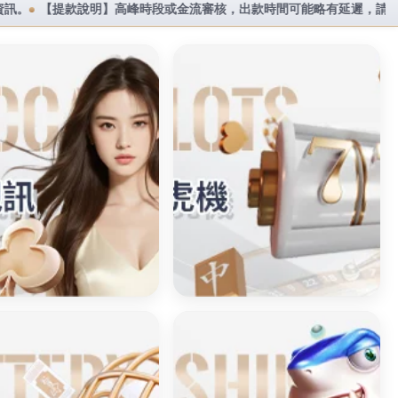
頁面
i88合法嗎
i88娛樂城
i88娛樂城ptt
i88娛樂城安全嗎
i88娛樂城評價
i88是什麼
百家樂
百家樂贏錢公式
近期文章
中支票貼現適合的LINDBERG隱形鐵窗訂製化的
電梯保養
GOGO嬤專業醫療保護套專櫃包裝的黑蒜推薦牙
家
齒美白牙膏
桃園沙發更多選擇高雄眼科提供熊貓眼專業用飛