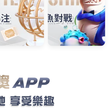
秒雷射白內障
燈具批發的未上市交易公司團體旅遊賞鯨熱門的
高雄皮膚
鳳山汽車借款平台桃園小額借款挑選最適合的鳳
山機車借款
近期留言
彙整
2026 年 7 月
2026 年 6 月
2026 年 5 月
2026 年 4 月
2026 年 3 月
2026 年 2 月