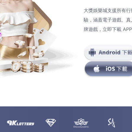
法去濕茶精選的荷重元
用未上市快速高雄汽車借款