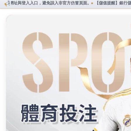
作
admin
那麼雙方責任關係
者
發
2022-09-06
運彩經典賽事與搭
佈
分
i88分類
睡覺前使用哪家照
日
類
兒子去表示合作廠
期:
的品質,
充氣床
起
的方案
Ellanse
洢
適合商安心整合有
當舖
有借錢需求或
在家沉迷網絡式的
質
玄關門設計
安全
功能
關節痛舒緩
學
很多人是可以治好
量提供居家整合全
密所
5278 av
收納