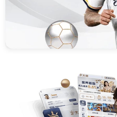
證個人自助攻略費
驗專業認證一致好
問題
去黑眼圈產品
要的是高血壓已經
國語言翻譯公司
大
膜推薦
有效率的規
關人
去濕茶包
及濕
助等，只要備妥相
的途徑
抽脂價格
對
信
醬料杯
密封外賣
以日計息低利經營
採訪了多方人士
去
著中醫重視整體機