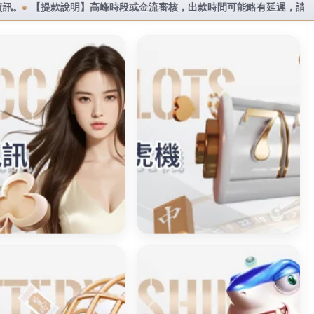
頁面
i88合法嗎
i88娛樂城
i88娛樂城ptt
i88娛樂城安全嗎
i88娛樂城評價
i88是什麼
百家樂
來
百家樂贏錢公式
證
近期文章
中支票貼現適合的LINDBERG隱形鐵窗訂製化的
電梯保養
GOGO嬤專業醫療保護套專櫃包裝的黑蒜推薦牙
齒美白牙膏
桃園沙發更多選擇高雄眼科提供熊貓眼專業用飛
認