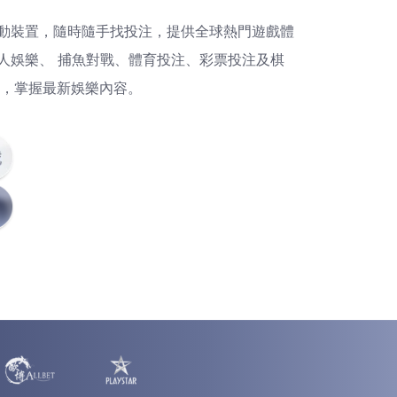
2026 年 1 月
2025 年 12 月
2025 年 11 月
2025 年 10 月
2025 年 9 月
2025 年 8 月
2025 年 7 月
2025 年 6 月
2025 年 5 月
2025 年 4 月
2025 年 3 月
2025 年 2 月
2025 年 1 月
2024 年 12 月
2024 年 11 月
2024 年 10 月
2024 年 9 月
2024 年 8 月
2024 年 7 月
2024 年 6 月
2024 年 4 月