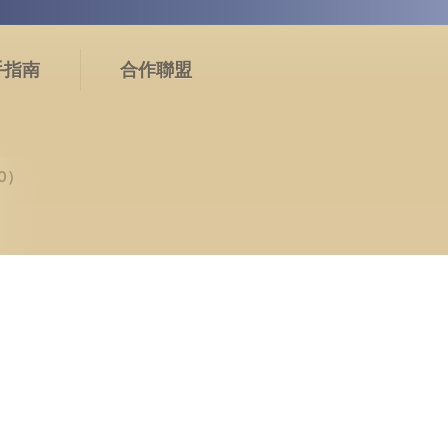
2024 年 3 月
2024 年 2 月
2024 年 1 月
2023 年 9 月
2023 年 5 月
2023 年 4 月
2023 年 3 月
2023 年 2 月
2023 年 1 月
2022 年 12 月
2022 年 11 月
2022 年 10 月
2022 年 9 月
2022 年 8 月
2022 年 7 月
2022 年 5 月
2022 年 1 月
2021 年 12 月
2021 年 11 月
2021 年 10 月
2021 年 9 月