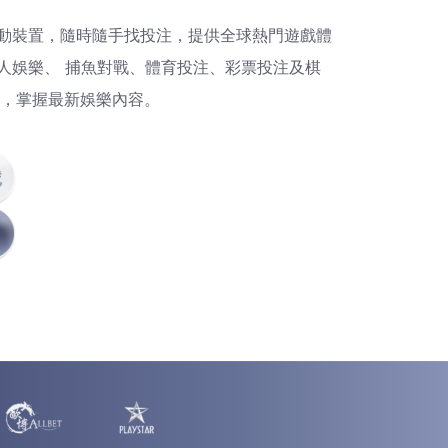
2026 年 1 月
2025 年 12 月
2025 年 11 月
2025 年 10 月
2025 年 9 月
2025 年 8 月
2025 年 7 月
2025 年 6 月
2025 年 5 月
2025 年 4 月
2025 年 3 月
2025 年 2 月
2025 年 1 月
2024 年 12 月
2024 年 11 月
2024 年 10 月
2024 年 9 月
2024 年 8 月
2024 年 7 月
2024 年 6 月
2024 年 4 月