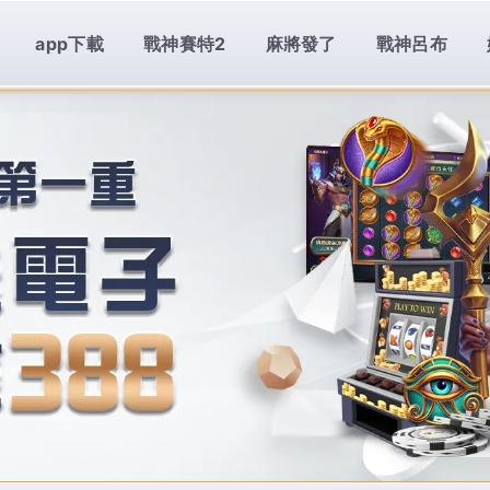
在問i88娛樂城安全嗎、i88是什麼、i88合法嗎？評價各有不同。i88娛樂
旺，輕輕鬆松變成賭神。
tt熱門方便現金版找回自