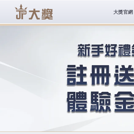
i88娛樂城平台
i88娛樂城種遊戲提供多種熱門百家樂遊戲技巧，PTT網站上都
求完美尊榮的您，有如親臨豪華賭場，讓你打麻將遊戲時手氣旺
屏東當舖榮獲多項台
的齒列矯正