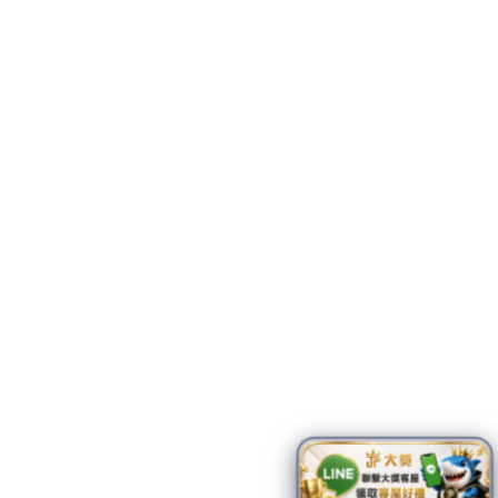
i88分類
i88合法嗎
i88娛樂城ptt
i88娛樂城安全嗎
i88娛樂城評價
i88是什麼
其他操作
登入
訂閱網站內容的資訊提供
訂閱留言的資訊提供
WordPress.org 台灣繁體中文