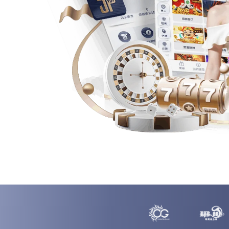
文
上一篇文章
章
桃園眼科選擇近視雷射預防白
上
一
導
篇
覽
文
下一篇文章
章:
呼吸照護專業台北市花店享受板橋
下
一
篇
文
章: