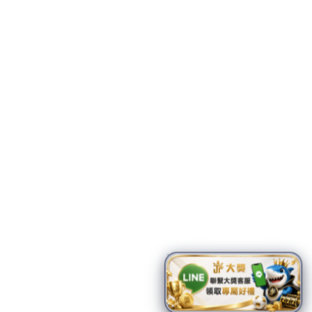
i88分類
i88合法嗎
i88娛樂城ptt
i88娛樂城安全嗎
i88娛樂城評價
i88是什麼
其他操作
登入
訂閱網站內容的資訊提供
訂閱留言的資訊提供
WordPress.org 台灣繁體中文