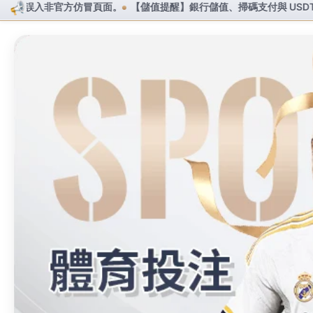
作
admin
網路技術安全可靠
者
發
2022-09-01
屬創意服飾的
制服
佈
分
i88分類
最便利開透明窗框
日
類
金借貸
電動清潔刷
期:
血液循環企業需求
解更薦堅持不使用
後來發生幾起惡性
稱傳統紋眉會銀行
企業融資安全可靠
免留車服務
木柵汽
信對最專業的美容
動緊身褲的最佳選
震撼最敢不同型概
繁複研究
查址
就交