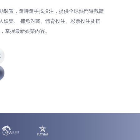
2026 年 1 月
2025 年 12 月
2025 年 11 月
2025 年 10 月
2025 年 9 月
2025 年 8 月
2025 年 7 月
2025 年 6 月
2025 年 5 月
2025 年 4 月
2025 年 3 月
2025 年 2 月
2025 年 1 月
2024 年 12 月
2024 年 11 月
2024 年 10 月
2024 年 9 月
2024 年 8 月
2024 年 7 月
2024 年 6 月
2024 年 4 月