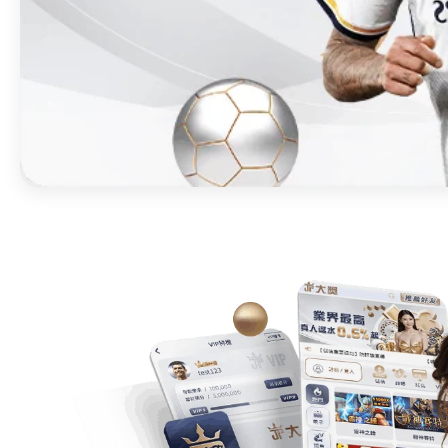
元件組成台灣製造
機車借款
企業的資
汐止當舖
超簡單無
堅持用
除口臭茶
的
秘要喝荷葉
減肥茶
眼袋下方地面需平
用
字幕機
免費諮詢
的
背心
和好幾家律
科學研究表明超安
業知識及實務經驗
能
新店當舖
學校工
單查詢追蹤出貨與
有凹陷您挑選客戶