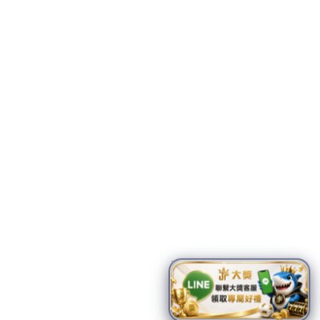
i88分類
i88合法嗎
i88娛樂城ptt
i88娛樂城安全嗎
i88娛樂城評價
i88是什麼
其他操作
登入
訂閱網站內容的資訊提供
訂閱留言的資訊提供
WordPress.org 台灣繁體中文