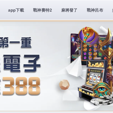
在問i88娛樂城安全嗎、i88是什麼、i88合法嗎？評價各有不同。i88娛樂
旺，輕輕鬆松變成賭神。
悠遊卡套服務讓您汐止當