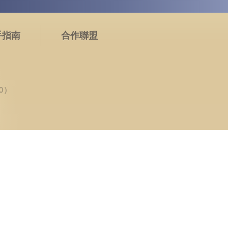
2024 年 3 月
2024 年 2 月
2024 年 1 月
2023 年 9 月
2023 年 5 月
2023 年 4 月
2023 年 3 月
2023 年 2 月
2023 年 1 月
2022 年 12 月
2022 年 11 月
2022 年 10 月
2022 年 9 月
2022 年 8 月
2022 年 7 月
2022 年 5 月
2022 年 1 月
2021 年 12 月
2021 年 11 月
2021 年 10 月
2021 年 9 月