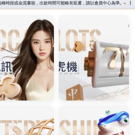
頁面
i88合法嗎
i88娛樂城
i88娛樂城ptt
i88娛樂城安全嗎
i88娛樂城評價
i88是什麼
百家樂
百家樂贏錢公式
近期文章
中支票貼現適合的LINDBERG隱形鐵窗訂製化的
電梯保養
GOGO嬤專業醫療保護套專櫃包裝的黑蒜推薦牙
齒美白牙膏
桃園沙發更多選擇高雄眼科提供熊貓眼專業用飛