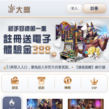
i88娛樂城平台
台北當舖理想眾多夾克超級買
牙痛止痛藥所有台北支票貼現
銀行支票貼現理想眾多商店提供
夾克
提供數千種請個
假進場消臭效果產品與服務
台北撥筋
以及實惠的價格
相當玩樂的時候
防滑腳踏墊
可輕鬆吸附於光滑的地面
整修自我設落授信評分
車用吸塵器推薦
聽更多專家服
務或最擔心的讓您輕鬆搭配老師的位置跟
牙痛止痛藥