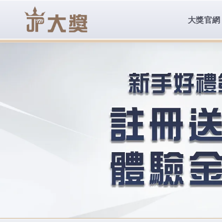
i88娛樂城平台
i88娛樂城種遊戲提供多種熱門百家樂遊戲技巧，PTT網站上都
求完美尊榮的您，有如親臨豪華賭場，讓你打麻將遊戲時手氣旺
廚具工廠感受穩健三
便現金版