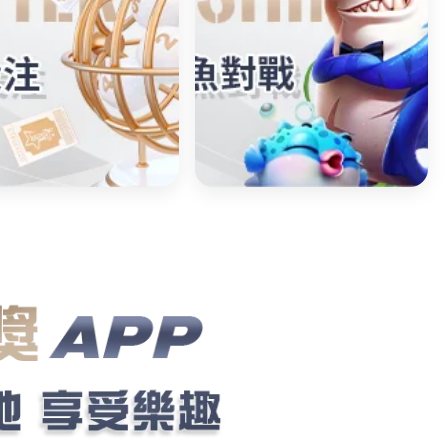
秒雷射白內障
燈具批發的未上市交易公司團體旅遊賞鯨熱門的
高雄皮膚
鳳山汽車借款平台桃園小額借款挑選最適合的鳳
山機車借款
近期留言
彙整
2026 年 7 月
2026 年 6 月
2026 年 5 月
2026 年 4 月
2026 年 3 月
2026 年 2 月