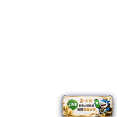
i88分類
i88合法嗎
i88娛樂城ptt
i88娛樂城安全嗎
i88娛樂城評價
i88是什麼
其他操作
登入
訂閱網站內容的資訊提供
訂閱留言的資訊提供
WordPress.org 台灣繁體中文