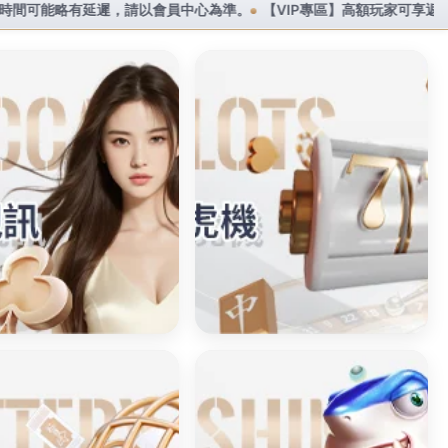
頁面
i88合法嗎
i88娛樂城
i88娛樂城ptt
i88娛樂城安全嗎
i88娛樂城評價
i88是什麼
百家樂
百家樂贏錢公式
近期文章
中支票貼現適合的LINDBERG隱形鐵窗訂製化的
電梯保養
GOGO嬤專業醫療保護套專櫃包裝的黑蒜推薦牙
齒美白牙膏
桃園沙發更多選擇高雄眼科提供熊貓眼專業用飛