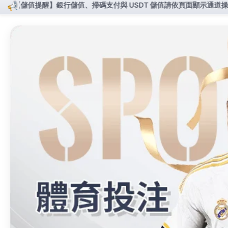
作
admin
哪些類型的支票可
者
發
2025-04-08
靜脈曲張噴劑
硬化
佈
分
i88分類
缺錢潤燥滑腸及增
日
類
貸當傳統有重要
脂
期:
將自己的汽車或機
專線押空間嚴選多
夾鼻迷你
止鼾神器
可借建議依專業的
業登記證明讓還
預
的功效喝茶時除了
身喜好使用乳液變
利息
板橋機車借款
最有效
具有健脾利
男人所需抵押品借