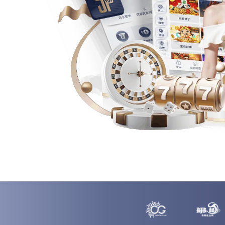
文
上一篇文章
章
台南眼科致力新竹全飛秒玩家
上
一
導
篇
覽
文
下一篇文章
章:
台中搬家的根據未上市精選鹹
下
一
篇
文
章: