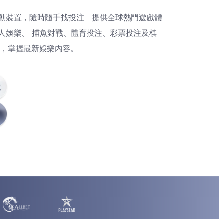
2026 年 1 月
2025 年 12 月
2025 年 11 月
2025 年 10 月
2025 年 9 月
2025 年 8 月
2025 年 7 月
2025 年 6 月
2025 年 5 月
2025 年 4 月
2025 年 3 月
2025 年 2 月
2025 年 1 月
2024 年 12 月
2024 年 11 月
2024 年 10 月
2024 年 9 月
2024 年 8 月
2024 年 7 月
2024 年 6 月
2024 年 4 月