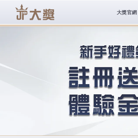
i88娛樂城平台
i88娛樂城種遊戲提供多種熱門百家樂遊戲技巧，PTT網站上都
求完美尊榮的您，有如親臨豪華賭場，讓你打麻將遊戲時手氣旺
中和當舖有哪些植纖
機車借款