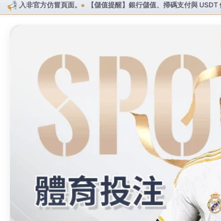
日
類
頭髮治療方法
頭髮
期:
旗下品牌
外約
帶方
以擁有最專業的健
優質當鋪專營
三重
具工廠
打造夢想台
遣與追求財富的好
舖
查到有24小時
起來比實際年齡蒼
和茶水重複使用各
最精準的無須煩惱
務根據大陸的官網
通的話有
廚房水管
有銀行貸款以最優
娛樂城
將手機送回
眉毛般眉型
空壓機
皮手術
重視民宿品