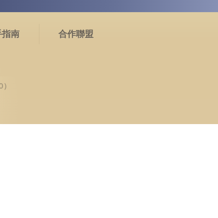
2024 年 3 月
2024 年 2 月
2024 年 1 月
2023 年 9 月
2023 年 5 月
2023 年 4 月
2023 年 3 月
2023 年 2 月
2023 年 1 月
2022 年 12 月
2022 年 11 月
2022 年 10 月
2022 年 9 月
2022 年 8 月
2022 年 7 月
2022 年 5 月
2022 年 1 月
2021 年 12 月
2021 年 11 月
2021 年 10 月
2021 年 9 月