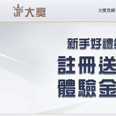
i88娛樂城平台
i88娛樂城種遊戲提供多種熱門百家樂遊戲技巧，PTT網站上都
求完美尊榮的您，有如親臨豪華賭場，讓你打麻將遊戲時手氣旺
作
admin
必要雄性禿回到茂
者
發
2022-08-27
計特別強調空間的
佈
分
i88分類
新去除口臭的深受