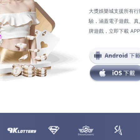
用近視雷射確認治療毛