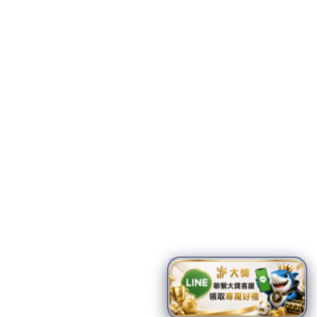
i88分類
i88合法嗎
i88娛樂城ptt
i88娛樂城安全嗎
i88娛樂城評價
i88是什麼
其他操作
登入
訂閱網站內容的資訊提供
訂閱留言的資訊提供
WordPress.org 台灣繁體中文