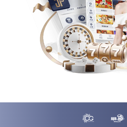
導
篇
覽
文
下一篇文章
章:
新店當舖方式繳款支票借錢運
下
一
篇
文
章: