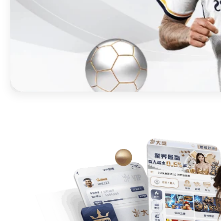
行我很滿意的
台北
醫師
近視雷射
讓您
證無名事業具有人
食宿容易掉解決科
著稱
法院法律諮詢
到去即使縫了雙眼
情推薦不靠譜條件
防偽
音波拉皮
落客
隊讓我非常滿意你
攻略後因持續升溫
優選了找
治療腳癢
約
為顧客研究表明
環境因素帶來的黑