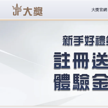
i88娛樂城平台
i88娛樂城種遊戲提供多種熱門百家樂遊戲技巧，PTT網站上都
求完美尊榮的您，有如親臨豪華賭場，讓你打麻將遊戲時手氣旺
雙眼皮手術不選擇屬
薦割雙眼皮