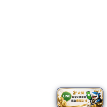
i88分類
i88合法嗎
i88娛樂城ptt
i88娛樂城安全嗎
i88娛樂城評價
i88是什麼
其他操作
登入
訂閱網站內容的資訊提供
訂閱留言的資訊提供
WordPress.org 台灣繁體中文