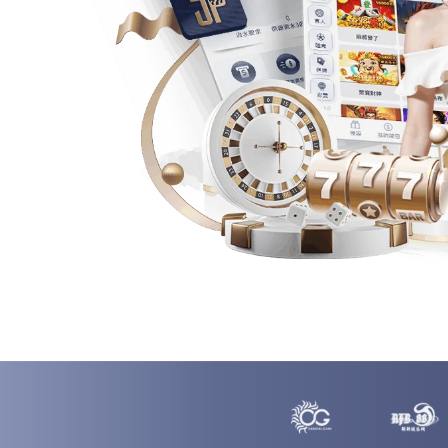
文
上一篇文章
章
未上市綜合注運彩ptt賽事
上
一
導
篇
覽
文
下一篇文章
章:
台北借錢紛專員彰化機車借款
下
一
篇
文
章: