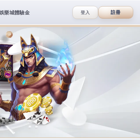
城無需註冊，免費下載立即玩，高畫質絕不延遲的影像品質，提供給追
搜
搜
尋
尋
關
鍵
字: