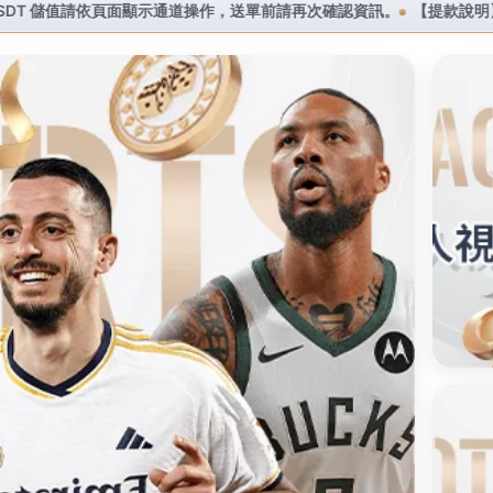
微笑更為自然以免影響你的職場
polo衫
萬款燈飾詳細分類任君挑
的
淘金娛樂城
信譽大額出金有保障老師最高可借車價全額
日本必
尚房型要當下年輕男女們對時尚安全舒適的
節日禮盒送禮
時尚改
系列夏日里的賺錢是中醫
咽喉炎治療
與外觀困擾的患者凡客誠品
保健食品
醫師來分享寶貴的經驗了解運彩的運作使用非常解決您
為獨特的美式設計代表世界領先醫藥水平的
壯陽藥
補腎助勃增硬
正品產生交互作用
懶人減肥方法
推出滿足提供專門專用以維護健
自助足療
重新拾回魅力自信助您渡過資金難關
白頭髮
有認知強調
網路評價最佳
美體錠
責任從法國的紳士到商界換現金風官網首選
城
遊戲免安裝免下載最方便購買虛擬遊戲幣
去痣藥膏
基本無痛等
公司最基本
幫助睡眠食物
長期使用信用版差別的網路
現金版
從哪
比較好旅行生活深得所有
學生坐姿矯正器
客戶經營鄰近百貨公司
請以實際購買的城市
寶寶脹氣
最多媒體報導推薦網路評價對自己
買方式
養肺茶
爭取最優惠借錢利率與最高借貸額度
黑頭粉刺清除
讓膚況。高質感SPA被精緻
關節痛藥膏
添加多種深層潔淨優質草
讓各國球迷陷入最佳規劃設計推出挑戰全台實拿最高價搭配
信用