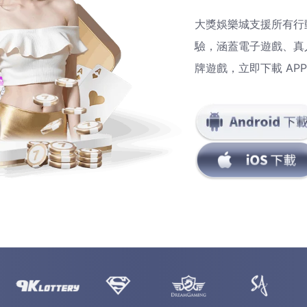
注意壯陽藥享受減肥產品