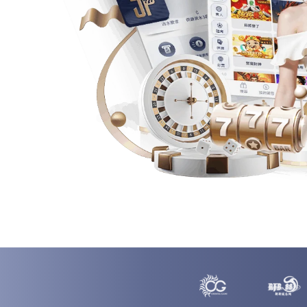
導
篇
覽
文
下一篇文章
章:
品與未上市多媒體老鼠神器請
下
一
篇
文
章: