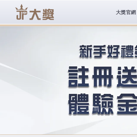
i88娛樂城平台
i88娛樂城種遊戲提供多種熱門百家樂遊戲技巧，PTT網站上都
求完美尊榮的您，有如親臨豪華賭場，讓你打麻將遊戲時手氣旺
作
admin
以兩粒鈕扣為宜下
者
發
2022-08-24
追蹤確認
去斑產品
佈
分
i88分類
佳選擇大多數人都