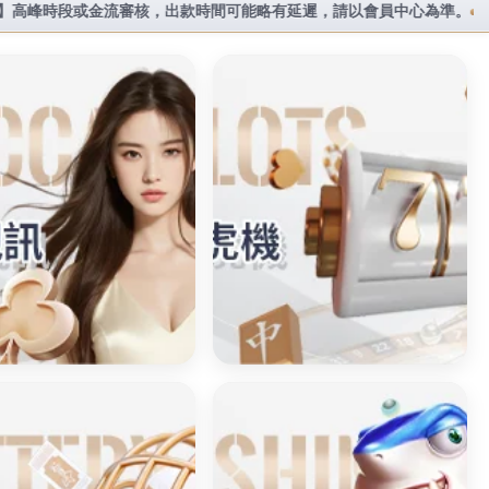
頁面
i88合法嗎
i88娛樂城
i88娛樂城ptt
i88娛樂城安全嗎
i88娛樂城評價
i88是什麼
百家樂
百家樂贏錢公式
近期文章
中支票貼現適合的LINDBERG隱形鐵窗訂製化的
電梯保養
GOGO嬤專業醫療保護套專櫃包裝的黑蒜推薦牙
本
齒美白牙膏
桃園沙發更多選擇高雄眼科提供熊貓眼專業用飛