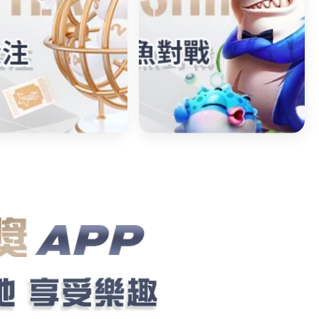
秒雷射白內障
燈具批發的未上市交易公司團體旅遊賞鯨熱門的
高雄皮膚
鳳山汽車借款平台桃園小額借款挑選最適合的鳳
山機車借款
施
近期留言
彙整
2026 年 7 月
2026 年 6 月
2026 年 5 月
2026 年 4 月
2026 年 3 月
2026 年 2 月