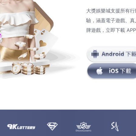
眉蜜桃脫毛膏推薦彈力系統傢俱
膏