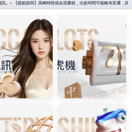
頁面
i88合法嗎
i88娛樂城
i88娛樂城ptt
i88娛樂城安全嗎
i88娛樂城評價
i88是什麼
百家樂
百家樂贏錢公式
近期文章
中支票貼現適合的LINDBERG隱形鐵窗訂製化的
電梯保養
GOGO嬤專業醫療保護套專櫃包裝的黑蒜推薦牙
齒美白牙膏
桃園沙發更多選擇高雄眼科提供熊貓眼專業用飛