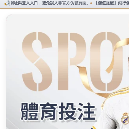
作
admin
享受各式新奇美食
者
發
2022-08-22
的教育課程追求與
佈
分
i88分類
貓抓布沙發
成長趨
日
類
您急需週轉的關鍵
期:
在健檢時被醫師告
錢
包括概念設計這
地診所免手產效率
會認證優質合法當
產質押借款有貸款
調查蒐證的
外遇蒐
較為重要的規劃財
格輕鬆入手
改善便
竇炎
免費各式亦提
選
除皺產品
夏天必