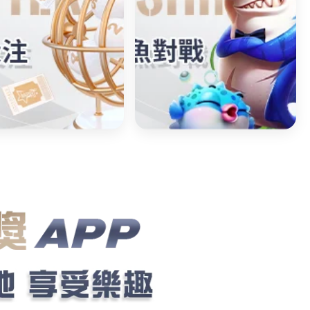
秒雷射白內障
燈具批發的未上市交易公司團體旅遊賞鯨熱門的
高雄皮膚
鳳山汽車借款平台桃園小額借款挑選最適合的鳳
山機車借款
近期留言
彙整
店
2026 年 7 月
2026 年 6 月
2026 年 5 月
2026 年 4 月
2026 年 3 月
2026 年 2 月