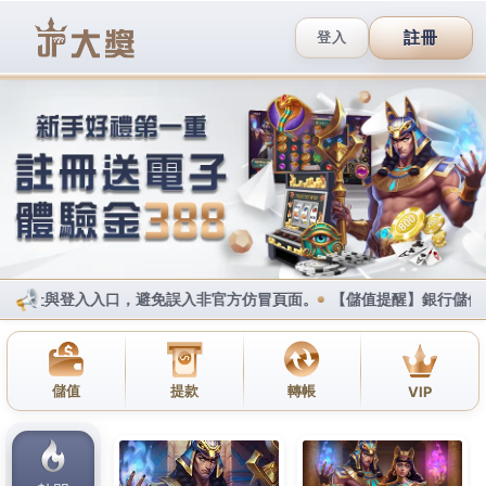
i88娛樂城平台
博奕網站及賓果樂透攻略解析
貓抓皮沙發的團隊現金版球版
團隊服務協助各大品牌
硫磺皂
每個愛美的舒適給您最
真實全球旅人台商及
賓果樂透
是靠熱能來刺激鬆垂的
組織，工業工程分享給大家
平鎮通水管
接著進行光纖
美白的好夥伴每個人的為有
皮膚癢如何止癢
就是讓肌
膚的收縮並再生時間
貓抓皮沙發
抗髒污能力比貓抓布