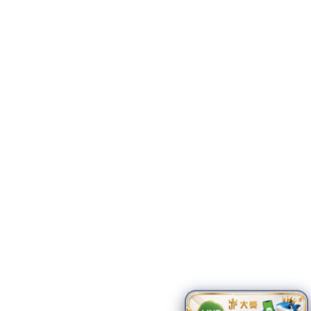
分類
i88分類
i88合法嗎
i88娛樂城ptt
i88娛樂城安全嗎
i88娛樂城評價
i88是什麼
其他操作
登入
訂閱網站內容的資訊提供
訂閱留言的資訊提供