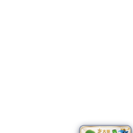
分類
i88分類
i88合法嗎
i88娛樂城ptt
i88娛樂城安全嗎
i88娛樂城評價
i88是什麼
其他操作
登入
訂閱網站內容的資訊提供
訂閱留言的資訊提供