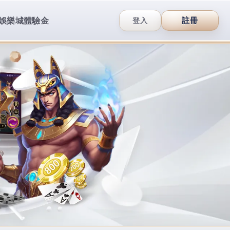
城無需註冊，免費下載立即玩，高畫質絕不延遲的影像品質，提供給追
搜
搜
尋
尋
關
鍵
字: