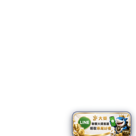
i88分類
i88合法嗎
i88娛樂城ptt
i88娛樂城安全嗎
i88娛樂城評價
i88是什麼
其他操作
登入
訂閱網站內容的資訊提供
訂閱留言的資訊提供
WordPress.org 台灣繁體中文