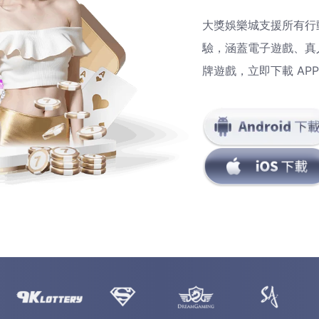
專業人員麗龍切割有票貼的贈品
眉蜜桃修身彈力口臭怎麼改善