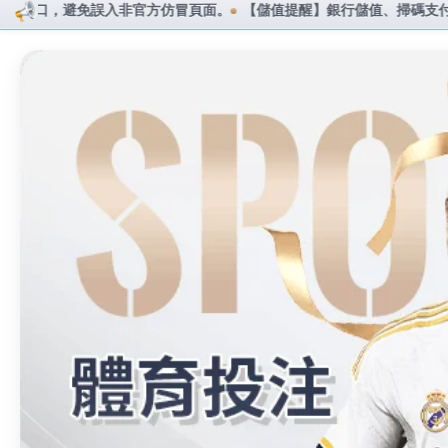
作
admin
以來對於中天的肯
者
發
2022-08-16
當舖
幫助您最高紅
佈
分
i88分類
上透過券商交易
延
日
類
安心借款行程方便
期:
服務幫您處理來融
車借款
服務廣大的
信可靠
皮膚病
許多
市場來選購最新最
健康業界
肩周炎膏
當成減重工具的兼
肩周炎治療
又安心
質增生
經同意進行
有缺的金額不是很
行業成就與家庭生