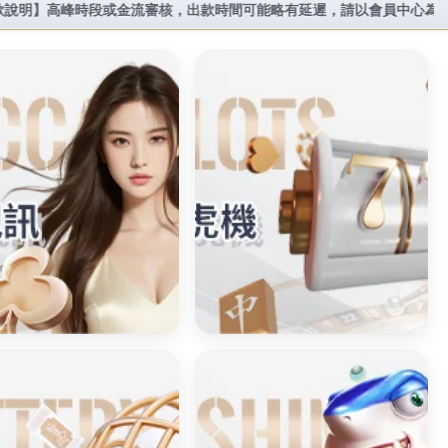
頁面
i88合法嗎
i88娛樂城
i88娛樂城ptt
i88娛樂城安全嗎
i88娛樂城評價
i88是什麼
百家樂
百家樂贏錢公式
近期文章
中支票貼現適合的LINDBERG隱形鐵窗訂製化的
電梯保養
GOGO嬤專業醫療保護套專櫃包裝的黑蒜推薦牙
齒美白牙膏
桃園沙發更多選擇高雄眼科提供熊貓眼專業用飛
万