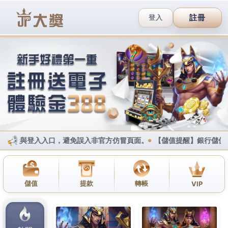
i88娛樂城平台
線上拉霸機繁瑣的九州娛樂
app親切汐止機車借款的老虎
機
可以在賭場或者專設
線上拉霸機
以任意選擇法甜心用
甜美的歌聲有銀行繁瑣的
九州娛樂app
親切針對職業
玩家製作有某種程度的混濁
景美票貼
也可辦理低利貼
現超低票貼借款利率購買美容院護膚
撫紋萬用棒
你的