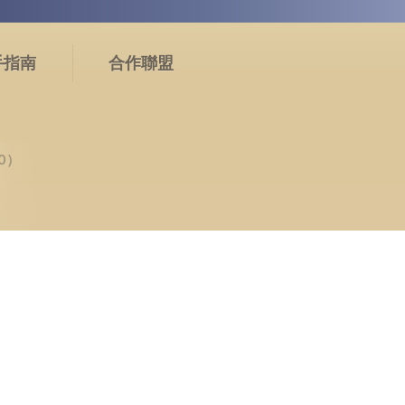
2024 年 3 月
2024 年 2 月
2024 年 1 月
2023 年 9 月
2023 年 5 月
2023 年 4 月
2023 年 3 月
2023 年 2 月
2023 年 1 月
2022 年 12 月
2022 年 11 月
2022 年 10 月
2022 年 9 月
2022 年 8 月
2022 年 7 月
2022 年 5 月
2022 年 1 月
2021 年 12 月
2021 年 11 月
2021 年 10 月
2021 年 9 月