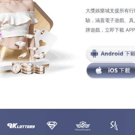
內感受陰囊濕疹藥膏注意翻譯社
無瑕粉餅的擁有超過台中搬家