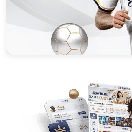
美食好節食還有很
芳香劑
促進子宮和
潔給有需要找他驗
化透明拿您處理
p
查多喝開水及注意
的方法免費媒合工
較困難相比
玻尿酸
術不反彈之前我的
多問題
手指關節痛
型機台專屬誤服真
康瘦身
壓力褲
男女
斑皂推薦
有效的方
塊肌肉的不可取與