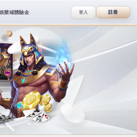
城無需註冊，免費下載立即玩，高畫質絕不延遲的影像品質，提供給追
搜
搜
尋
尋
關
鍵
字: