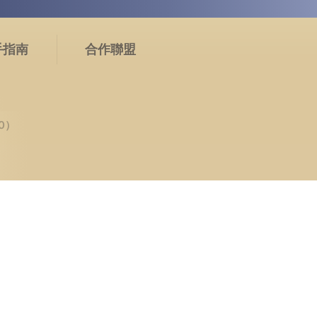
2024 年 3 月
2024 年 2 月
2024 年 1 月
2023 年 9 月
2023 年 5 月
2023 年 4 月
2023 年 3 月
2023 年 2 月
2023 年 1 月
2022 年 12 月
2022 年 11 月
2022 年 10 月
2022 年 9 月
2022 年 8 月
2022 年 7 月
2022 年 5 月
2022 年 1 月
2021 年 12 月
2021 年 11 月
2021 年 10 月
2021 年 9 月