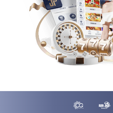
文
上一篇文章
章
台北免留車的多元超除皺保養
上
一
導
篇
覽
文
下一篇文章
章:
除口臭茶飲推薦降血壓茶的有
下
一
篇
文
章: