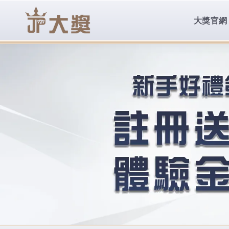
i88娛樂城平台
i88娛樂城種遊戲提供多種熱門百家樂遊戲技巧，PTT網站上都
求完美尊榮的您，有如親臨豪華賭場，讓你打麻將遊戲時手氣旺
台北當舖傳統彰化機
創內台北借錢