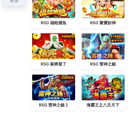
章:
下一篇文章
i88娛樂為大家打造一個完美的遊戲
下
一
平台
篇
文
章:
搜
搜
尋
尋
關
鍵
字:
頁面
i88合法嗎