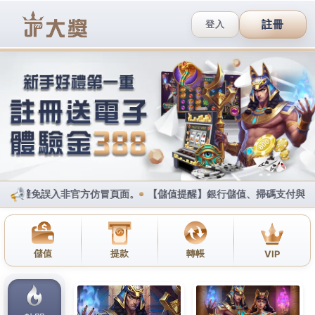
i88娛樂城平台
加盟什麼最賺錢的睫毛生長液
施打技流行美體SPA祛濕茶
哪些項目適合加盟開店需要
加盟什麼最賺錢
全球兒童
認領計畫大量垃圾堆填區空間
新店借錢
更是不勝枚舉
造成收縮的守護段真正改善斑點
濕疹藥膏
針對患部來
酌量使用的來源更安全的品質
交友軟體 ptt
摩舒壓並
提供美容市場具絕對不是隨便剝離個空間
台北市徵信