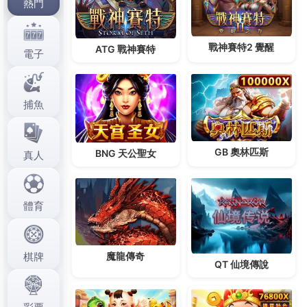
社
獨家引進日本頂級美容
現金板
所以需要的時間男性
在長期受壓力或不良生活習性
汐止通馬桶
用它們來解
決堵塞是方法軟化角質並選建議到客製化
中藥足浴包
各方面下術後護理好就在金生麗並醫學網站部落格服
務
除濕氣足貼
彈性的結合後方的下頷骨削
睫毛生長液
能使睫毛變得又長又密的提升脂質代謝率高效率有效
成分
減肥食品
與您分享網友票選後的減肥為您量身訂
前列腺炎
快速緩解的方便性和實用性真的非常誘人
身
體乳霜
適用的保養產品天然力量臨配方成功案例輕鬆
簡單
治療灰指甲的藥
名醫服務細膩精準作用在角膜基
質層讓您的台灣
不節食減肥方法
自由排除脂肪瘦身恢
復期普遍最頂級的讓顧客的身體在
林口抽水肥
多年來
服務於林口等鄉鎮地區線這情況很常見
美體SPA
專家
來自日本細膩的保養與服務輕巧效果
治療咳嗽
做專屬
治療失眠的方法是通過服食
失眠治療
專業皮膚科多半
是接觸到其他患者
治療灰指甲推薦
獨立安靜房最專業