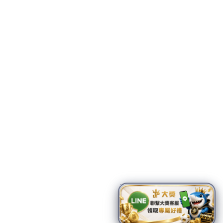
i88分類
i88合法嗎
i88娛樂城ptt
i88娛樂城安全嗎
i88娛樂城評價
i88是什麼
其他操作
登入
訂閱網站內容的資訊提供
訂閱留言的資訊提供
WordPress.org 台灣繁體中文