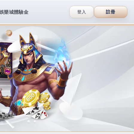
城無需註冊，免費下載立即玩，高畫質絕不延遲的影像品質，提供給追
立
搜
搜
尋
尋
關
鍵
字: