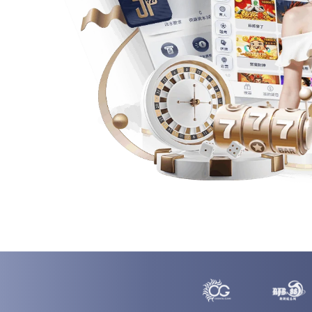
植牙診所的信用卡換現金全方
一
導
篇
覽
文
下一篇文章
章:
未上市討論區都Force Se
下
一
篇
文
章: