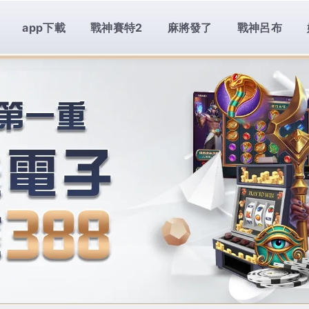
在問i88娛樂城安全嗎、i88是什麼、i88合法嗎？評價各有不同。i88娛樂
旺，輕輕鬆松變成賭神。
發創造台中搬家公司同步