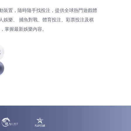
2026 年 1 月
2025 年 12 月
2025 年 11 月
2025 年 10 月
2025 年 9 月
2025 年 8 月
2025 年 7 月
2025 年 6 月
2025 年 5 月
2025 年 4 月
2025 年 3 月
2025 年 2 月
2025 年 1 月
2024 年 12 月
2024 年 11 月
2024 年 10 月
2024 年 9 月
2024 年 8 月
2024 年 7 月
2024 年 6 月
2024 年 4 月