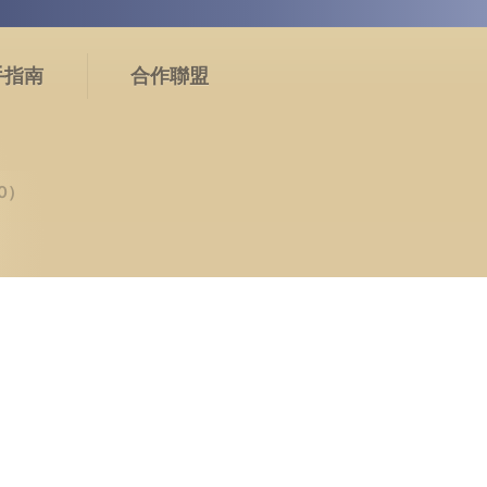
2024 年 3 月
2024 年 2 月
2024 年 1 月
2023 年 9 月
2023 年 5 月
2023 年 4 月
2023 年 3 月
2023 年 2 月
2023 年 1 月
2022 年 12 月
2022 年 11 月
2022 年 10 月
2022 年 9 月
2022 年 8 月
2022 年 7 月
2022 年 5 月
2022 年 1 月
2021 年 12 月
2021 年 11 月
2021 年 10 月
2021 年 9 月