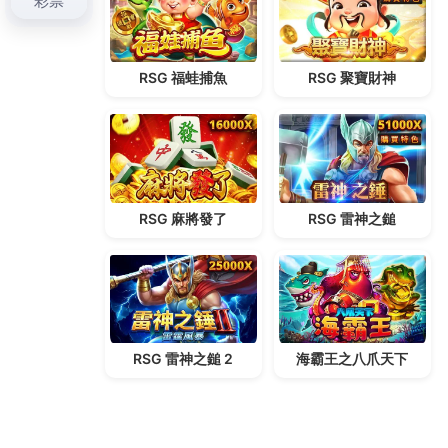
者
佈
類
日
期:
文
上一篇文章
章
i88娛樂城提供多種類型遊戲的集合
上
一
平台
導
篇
覽
文
章:
下一篇文章
最精彩刺激的線上遊戲盡在我們娛樂
下
一
城
篇
文
章: