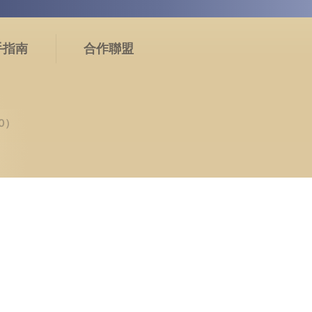
2024 年 3 月
2024 年 2 月
2024 年 1 月
2023 年 9 月
2023 年 5 月
2023 年 4 月
2023 年 3 月
2023 年 2 月
2023 年 1 月
2022 年 12 月
2022 年 11 月
2022 年 10 月
2022 年 9 月
2022 年 8 月
2022 年 7 月
2022 年 5 月
2022 年 1 月
2021 年 12 月
2021 年 11 月
2021 年 10 月
2021 年 9 月