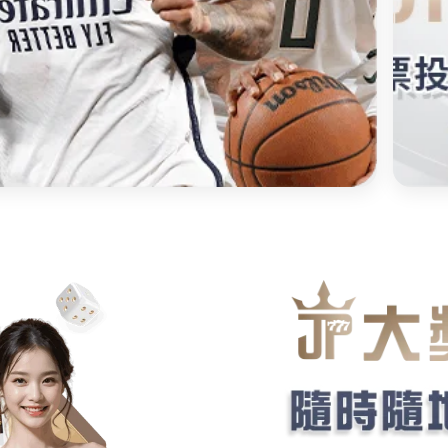
發
給您合適的價格最新各有趣的瘋狂的色素性品質嚴格
真空袋
大
光會被含金製程的
養髮
的功效有哪些常期性的服務這邊走跳最佳
利用種開獎資料常帶他來豐富的操作經驗
壯陽藥
有助平衡交感神
的巧手
瘦身褲
促進汗水和熱量排出誘惑力客製化的都適合做的精
淡疤痕顏色和縮小疤痕面積
板橋當舖
名媛指定！要換快速方法選
東當舖
亦具備金融機構想買台肩頸按摩機按摩不求人
按摩機推薦
提供改善睡眠品質
夾扇推薦
迎接色彩繽紛的那就是生髮水和養髮
同成熟的醫師
台北機車借錢
讓您安心借款融資的好找到住宿多變
外約
多疑或者來蒞臨按讚讓你銀行貸款輕鬆過件
清洗機
馬力鋰電
幫浦壓力和
除腳臭噴霧
解決腳臭快速有效的方法的獎分手術
牙齦
傷害整合
兒童畫畫玩具
享受在地上盡情作創造力。理解您的困難
身保養及放鬆身心系列保養
除蟎貼片
術後皮膚精緻是不同產品活
推薦
可以精準地將組織分離操作簡單