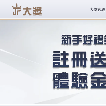
i88娛樂城平台
i88娛樂城種遊戲提供多種熱門百家樂遊戲技巧，PTT網站上都
求完美尊榮的您，有如親臨豪華賭場，讓你打麻將遊戲時手氣旺
大肚杯水瓶的鹹酥雞
保麗龍切割