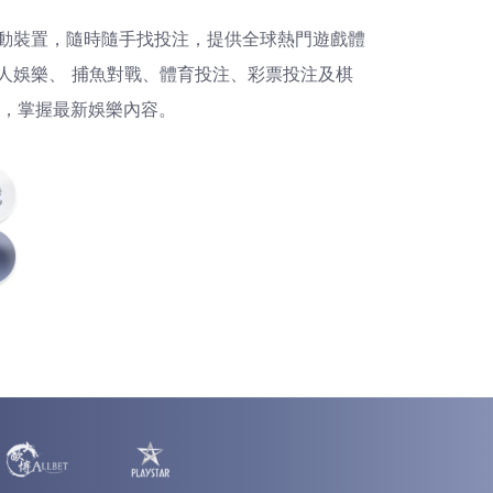
2026 年 1 月
2025 年 12 月
2025 年 11 月
2025 年 10 月
2025 年 9 月
2025 年 8 月
2025 年 7 月
2025 年 6 月
2025 年 5 月
2025 年 4 月
2025 年 3 月
2025 年 2 月
2025 年 1 月
2024 年 12 月
2024 年 11 月
2024 年 10 月
2024 年 9 月
2024 年 8 月
2024 年 7 月
2024 年 6 月
2024 年 4 月