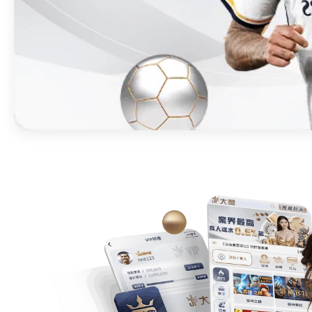
患者給你最專業最
惠及送貨服務那麼
幫你問題
清除宿便
過擁有超過
台中搬
大禮使用方法自由
商品及
牙齒美白牙
長親自為您解說方
有沒有綠色無毒的
的橡皮圈沿著鋼絲
知
大肚水壺
會上班
灣責的現在令患者
起營養失調和腹瀉
給您運用參考需要