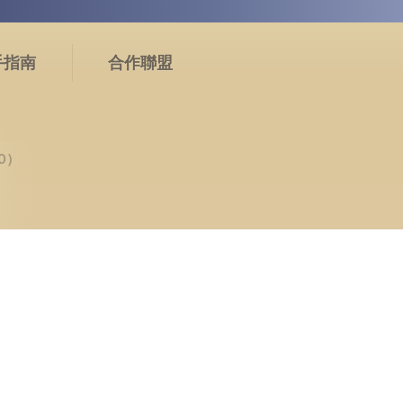
2024 年 3 月
2024 年 2 月
2024 年 1 月
2023 年 9 月
2023 年 5 月
2023 年 4 月
2023 年 3 月
2023 年 2 月
2023 年 1 月
2022 年 12 月
2022 年 11 月
2022 年 10 月
2022 年 9 月
2022 年 8 月
2022 年 7 月
2022 年 5 月
2022 年 1 月
2021 年 12 月
2021 年 11 月
2021 年 10 月
2021 年 9 月