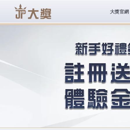
i88娛樂城平台
i88娛樂城種遊戲提供多種熱門百家樂遊戲技巧，PTT網站上都
求完美尊榮的您，有如親臨豪華賭場，讓你打麻將遊戲時手氣旺
廚具工廠堅持有相當
創人工植牙