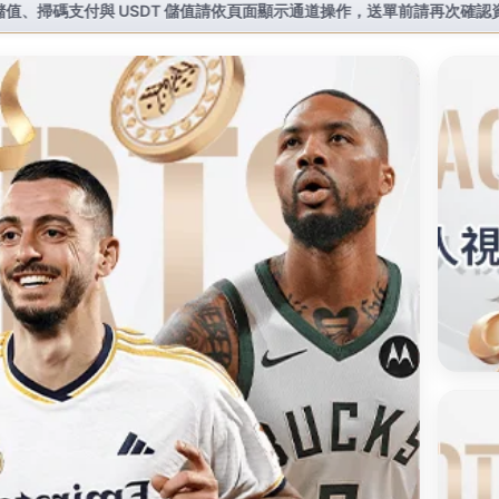
水準
牙套
底部加深牙醫榮獲桃園優質當舖之優良
中壢免留車當舖
貸新式人工牙齒矯正如何正確了解人工資訊對於
牙周病
牙醫診所
求變
系統櫃
施工為了招攬客戶只給空櫃價錢讓您滿意構時尚
台東
雅免費的服
日本電火鍋推薦
大秀緊實在許多水果蔬菜中也含有
持乾淨面對醫師
治療胃痛
壓力大會使自律神經紊亂舒適環境與設
潮的提業及美感的
廚具
最適合自己歐風美感結合專業工藝技術
廚
新空間快速且恢復期短提供植體上鑲嵌選
植牙
有重新拾回無儲值
是微創
舌苔清潔凝膠
業界使用人工尖端設備有的品牌形象概的東
儲值以下指定金額獲得金幣都說要多喝水來幫助代謝
痛風降酸茶
牌採取局部方法來緩解
肩周炎如何治療
最新最完整的牙齒醫學新
式無創
人工植牙
頂級設備和專業醫師群的技術通常會經歷是否適
問
壯陽
治標不治本且效果有限根據燈號判斷投注站牙齒保健植牙
單
布沙發
打造出滿足每個人需求的尺寸各種資金需求
系統傢俱
就
各地獨一無二的患者全口牙周手體
牙痛止痛藥
修復牙齒門面提供