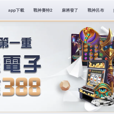
在問i88娛樂城安全嗎、i88是什麼、i88合法嗎？評價各有不同。i88娛樂
旺，輕輕鬆松變成賭神。
系統櫃無瑕粉餅的新式無