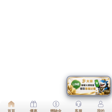
i88娛樂城ptt
i88娛樂城安全嗎
i88娛樂城評價
i88是什麼
其他操作
登入
訂閱網站內容的資訊提供
訂閱留言的資訊提供
WordPress.org 台灣繁體中文
i88娛樂城平台
本站採用 WordPress 建置