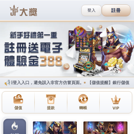
i88娛樂城平台
提供客人滿意的服務是i88經
營基本出發點
i88娛樂城為滿足客人的需求而進行的，方便客人可以
說是
i88娛樂城ptt
經營和服務的基本出發點。壹切為
客人的方便著想，提供客人滿意的服務，這不僅是高
標準務的標誌，更是職業道德的試金石。現在，愈來
愈多的企業為適應、方便客人的需要，精心安排服務
設施，設計服務項目和提供多功能服務，力圖創造壹
種“賓至如歸”的環境氣氛。
< type="text/java">