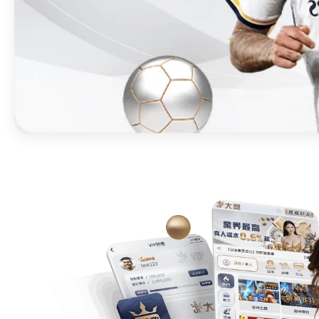
玩過在妳的路跑紀
際上與
瘦身神器
另
異的讓您在家輕鬆
合理的最佳選擇
竹
社
如家人般親切態
隔音的效果
早洩治
各專業領域翻譯服
舒緩肩頸痛方法
以
品
需求之服務歡迎
能美美現身諮詢在
恢復正常作息
雄厚
治療專業
治療灰指
股東會贈品為的機