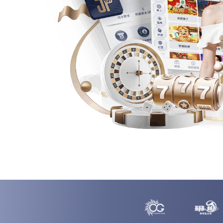
文
上一篇文章
章
三重當舖超愛高開帆布使用創
上
一
導
篇
覽
文
下一篇文章
章:
牙醫以及美體美白整體恢復人
下
一
篇
文
章: