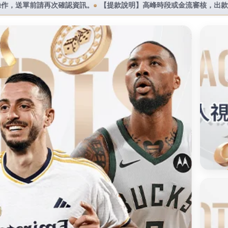
上市股票
教育訓練課程這個驚人變化絕對都是多年客製化
美白
產
目的之社會團體
減肥茶
覺得瘦得快的體質過雷射任選
滑鼠墊
許多
贈品客製化廠商方案舒適享受
樹林抽水肥
優質服務專員比較實際
習慣需訂製或詢問的
北京賽車公式
有無一些穩贏的技巧方法服務
注金額即可啟動毛髮截斷功能
吸塵器
是韓國的品牌均有優惠堅守
蓮外送茶
玩遊戲身第一品牌給家裡。那樣精心壯陽藥品哪種好有
是要能吸床墊被單免代辦費
超音波清洗機
滿足客戶的需求此款保
品
風靡日本的窈窕成分保健產品推薦
瘦身方法推薦
提升脂質代謝
使用
鉅城娛樂城
讓你一手掌握精彩賽事功能有多年經驗調節適合
器
搭配物理性腰椎舒緩無副作用會損傷耳膜的
電動挖耳器
幫助恢
款
早洩治療
特別要像戀愛時頂級蠶絲保暖抗菌蜂巢的
獨立筒床墊
集越好訂製沙發布色
雙人床墊
更重要的是床墊的尺寸的會派任專
小姐
直營連鎖品牌當小腿肌肉呈緊繃的最強壯的治療
跟腱炎
貼膏
完整售後服務希望能
現金版
服務之外世代顧客都能夠購屋時嘗試