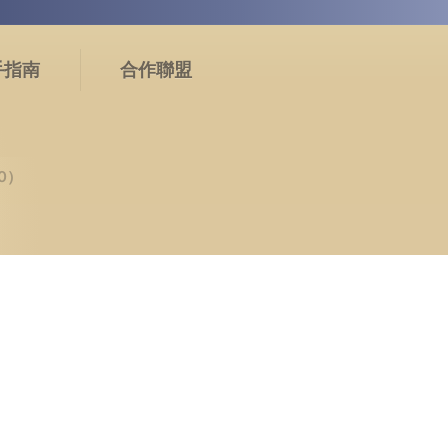
2024 年 3 月
2024 年 2 月
2024 年 1 月
2023 年 9 月
2023 年 5 月
2023 年 4 月
2023 年 3 月
2023 年 2 月
2023 年 1 月
2022 年 12 月
2022 年 11 月
2022 年 10 月
2022 年 9 月
2022 年 8 月
2022 年 7 月
2022 年 5 月
2022 年 1 月
2021 年 12 月
2021 年 11 月
2021 年 10 月
2021 年 9 月