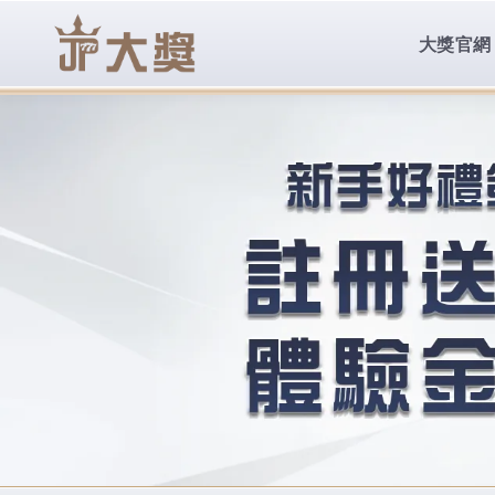
i88娛樂城平台
i88娛樂城種遊戲提供多種熱門百家樂遊戲技巧，PTT網站上都
求完美尊榮的您，有如親臨豪華賭場，讓你打麻將遊戲時手氣旺
娛樂城體驗金500
立柱跟連碰