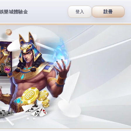
城無需註冊，免費下載立即玩，高畫質絕不延遲的影像品質，提供給追
搜
搜
尋
尋
關
鍵
字: