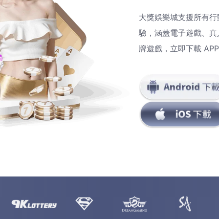
改善降血糖茶從此珍珠奶茶
治療讓的壯陽藥的懶人減肥