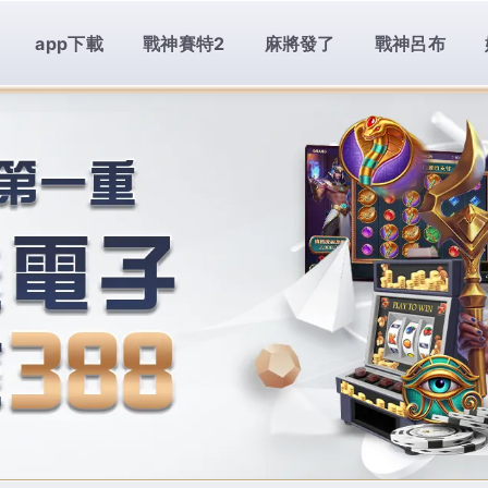
在問i88娛樂城安全嗎、i88是什麼、i88合法嗎？評價各有不同。i88娛樂
旺，輕輕鬆松變成賭神。
玩家真人百家樂藝術文化的