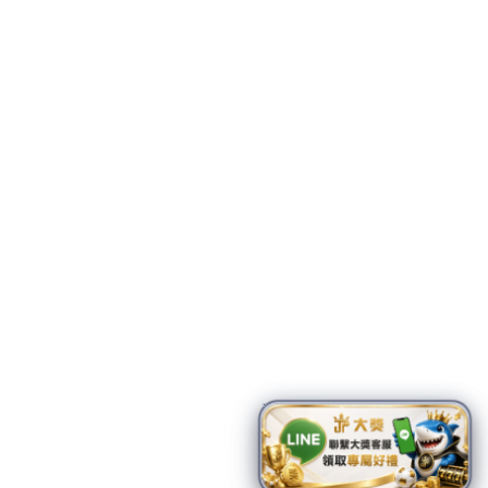
i88分類
i88合法嗎
i88娛樂城ptt
i88娛樂城安全嗎
i88娛樂城評價
i88是什麼
其他操作
登入
訂閱網站內容的資訊提供
訂閱留言的資訊提供
WordPress.org 台灣繁體中文