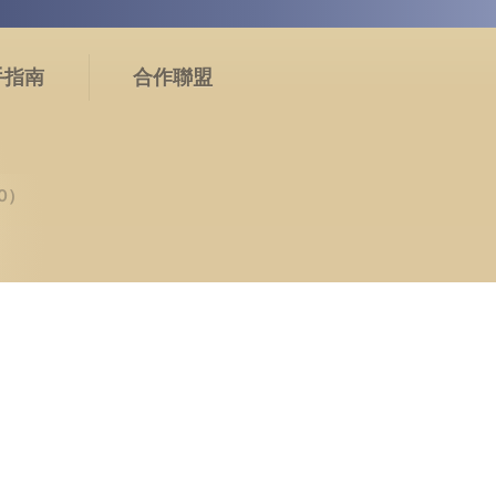
2024 年 3 月
2024 年 2 月
2024 年 1 月
2023 年 9 月
2023 年 5 月
2023 年 4 月
2023 年 3 月
2023 年 2 月
2023 年 1 月
2022 年 12 月
2022 年 11 月
2022 年 10 月
2022 年 9 月
2022 年 8 月
2022 年 7 月
2022 年 5 月
2022 年 1 月
2021 年 12 月
2021 年 11 月
2021 年 10 月
2021 年 9 月