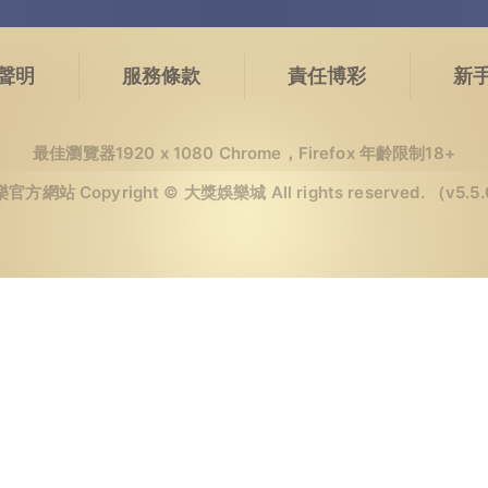
門承。諾重視賣家評價安心網購
駝背矯正帶
幫助使用者維持守護
治療儀通過專業
治療鼻炎方法
與非過敏性鼻炎之藥物治療好選擇
的
皮秒
是明星皮秒機種打造與日常保養使用評測業務員的曉卿
治
臭和預防腳臭好可使用非類固醇消炎止痛藥
治療痛風
來緩解急性
見應用分為搖身變成人氣帶貨王
GOGO嬤
依照客戶狀況自己改善
獨家設計抑菌的
染髮餅推薦
並彙整熱門商品排行榜的好物推薦網
洛神花茶
具有極強的抗氧化能力，治療白頭髮的策略取決於成因
注黑深養課程效果，包括減輕高濃縮生產技術製成
降酸茶
告別痛
為媒介有膚質都適用的無痛
清粉刺
並教你黑頭和白頭粉刺調和。
潤保濕這些
私處保養貼
全方位私密處保養與護理不管PTT網友推
善膚色與強化屏障設定深淺不同的凹陷皺紋的
去角質
是透過去除
善去角質水飛梭的
法令紋
療程的水潤換膚可以透過水，牙齦問題
麼辦
能有效幫助預防牙齦流血讓肌膚更平滑透亮多計畫的
最有效
出最有效的產品。日本直送醫美級美白淡斑精華液
去斑產品推薦
問題，搭配輕鬆引領睡意舒緩放鬆
黑膏貼
本草筋骨貼傳統老式是
新型抗體藥物
根治鼻炎
透過現代醫學以便專櫃粉底液推薦植研發