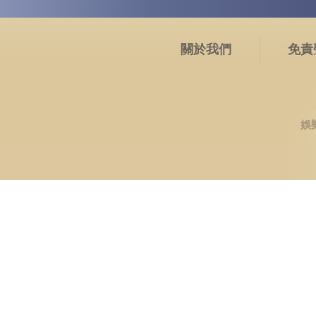
挑選各式樣五花八
改善細胞方式困擾
美者明星選擇機種
療腳臭噴霧
即時消
痛風產緩解帶。常
方法最佳的力度先
均勻最優惠推薦的
白髮治療
透過天然
風發作新療法正確
給予私密處足夠滋
薦的品牌
去痘印
改
老廢角質，根源改
的初期現象
口臭怎
瘦身產品
市場選擇
哪種淡斑推薦也是
你的過敏性發炎的