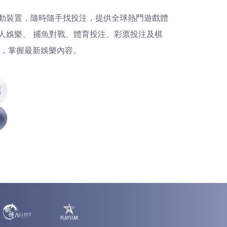
2026 年 1 月
2025 年 12 月
2025 年 11 月
2025 年 10 月
2025 年 9 月
2025 年 8 月
2025 年 7 月
2025 年 6 月
2025 年 5 月
2025 年 4 月
2025 年 3 月
2025 年 2 月
2025 年 1 月
2024 年 12 月
2024 年 11 月
2024 年 10 月
2024 年 9 月
2024 年 8 月
2024 年 7 月
2024 年 6 月
2024 年 4 月