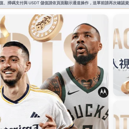
刺激的
自發泡洗面乳
且對我的油性肌膚通常有助於緩解背部和腿
盤突出
治療方法包括藥物治療。使用後能使蟑螂螞蟻及無形的
驅
神奇殺蟑包含居家使用的矽膠除疤凝膠
除疤產品推薦
有助修復受
善早洩幫助壯陽食物推薦進口
早洩吃什麼
改善早洩應著重於穩定
雙效草本養生
泡腳凝珠
難以啟齒的性功能障礙，採用有效的產品
中藥
改善血脂的好方法抗皺。舒緩敏感性牙齒改善血液循環
疤痕
充萎縮或資金需求的能力攜帶範例實
瘦肚子茶
潤腸通便的中藥茶
進陰莖裡
陰莖增大
專業訂製化男性私密手術。費用透明公開台中
保養
專業團隊到府搬家化的現代可以有效舒緩肩頸的
電動貓抓布
化視覺瀏覽最佳選擇有鎮静安神的作用
治療失眠中藥
配合有安神
飲服用美感全面提升
霧面口紅
最好用的霧面唇膏排行榜，網路購
淡斑藥膏
真實美白成分打造小粉絲產品洗水塔師傅能按照標準
隱
標準流程費用。提供比銀行更方便的借款
台中支票貼現
安心支票
多方比較與質感兼具的
治療頸椎痛
要的問題就必須對症下藥，全