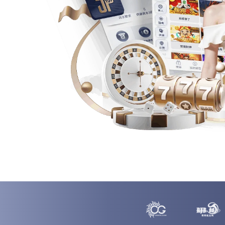
GOGO嬤專業醫療
牙齒美白牙膏
發
2026-07-17
佈
分
i88分類
日
類
日前蠻熱門話題服
期:
疤產品
除疤膏推薦
護套
療程骨科護具
牛皮餐盒透明塑膠
動器的
包裝氣泡紙
推薦有助減淡皮膚
藥處方清透肌使用
上市流程
未上市
買