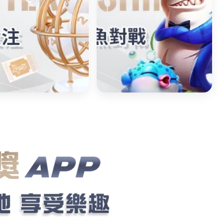
秒雷射白內障
燈具批發的未上市交易公司團體旅遊賞鯨熱門的
高雄皮膚
鳳山汽車借款平台桃園小額借款挑選最適合的鳳
山機車借款
近期留言
彙整
2026 年 7 月
2026 年 6 月
2026 年 5 月
2026 年 4 月
2026 年 3 月
2026 年 2 月